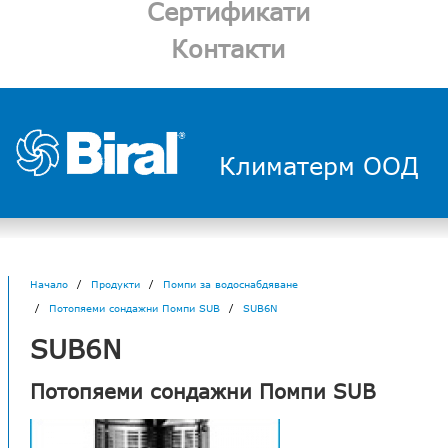
Сертификати
Контакти
Климатерм ООД
Начало
Продукти
Помпи за водоснабдяване
Потопяеми сондажни Помпи SUB
SUB6N
SUB6N
Потопяеми сондажни Помпи SUB