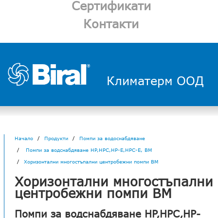
Сертификати
Контакти
Климатерм ООД
Начало
Продукти
Помпи за водоснабдяване
Помпи за водснабдяване HP,HPC,HP-E,HPC-E, BM
Хоризонтални многостъпални центробежни помпи BM
Хоризонтални многостъпални
центробежни помпи BM
Помпи за водснабдяване HP,HPC,HP-