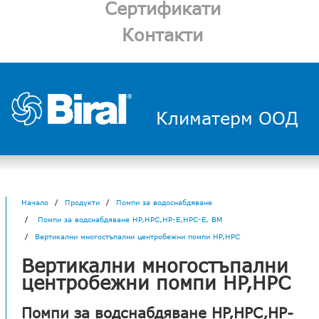
Сертификати
Контакти
Климатерм ООД
Начало
Продукти
Помпи за водоснабдяване
Помпи за водснабдяване HP,HPC,HP-E,HPC-E, BM
Вертикални многостъпални центробежни помпи HP,HPC
Вертикални многостъпални
центробежни помпи HP,HPC
Помпи за водснабдяване HP,HPC,HP-