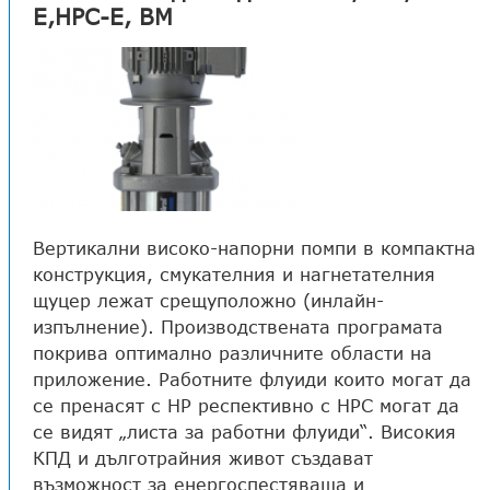
E,HPC-E, BM
Вертикални високо-напорни помпи в компактна
конструкция, смукателния и нагнетателния
щуцер лежат срещуположно (инлайн-
изпълнение). Производствената програмата
покрива оптимално различните области на
приложение. Работните флуиди които могат да
се пренасят с HP респективно с HPC могат да
се видят „листа за работни флуиди“. Високия
КПД и дълготрайния живот създават
възможност за енергоспестяваща и