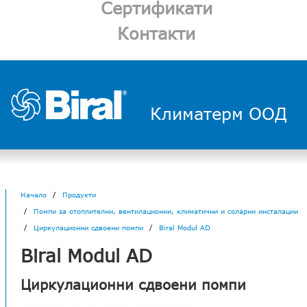
Сертификати
Контакти
Климатерм ООД
Начало
Продукти
Помпи за отоплителни, вентилационни, климатични и соларни инсталации
Циркулационни сдвоени помпи
Biral Modul AD
Biral Modul AD
Циркулационни сдвоени помпи