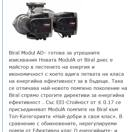
Biral Modul AD– готова за утрешните
изисквания Новата ModulA от Biral днес е
майстор в пестенето на енергия и
икономичност с което вдига летвата на класа
на енергийна ефективност за в бъдеще. Така
се отличава най-новото помпено поколение на
Biral спрямо строгите директиви за енергийна
ефективност . Със EEI-Стойност от ≤ 0.17 се
присъединяват ModulA помпите на Biral към
Топ-Категорията «Най-добри в своя клас». В
сравнение с обикновените, нерегулируеми
помпи от Ефективен клас D енергийните- и