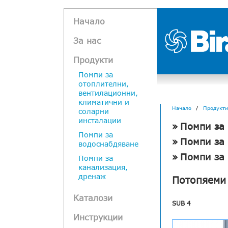
Начало
За нас
Продукти
Помпи за
отоплителни,
вентилационни,
климатични и
Начало
Продукти
соларни
инсталации
Помпи за
Помпи за
Помпи за
водоснабдяване
Помпи за
Помпи за
канализация,
дренаж
Потопяеми
Каталози
SUB 4
Инструкции