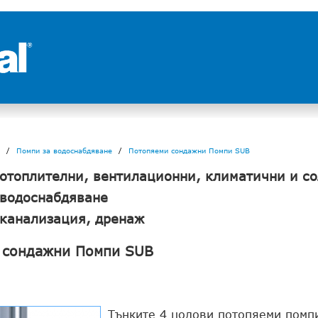
Помпи за водоснабдяване
Потопяеми сондажни Помпи SUB
 отоплителни, вентилационни, климатични и с
 водоснабдяване
 канализация, дренаж
 сондажни Помпи SUB
Тънките 4 цолови потопяеми помп