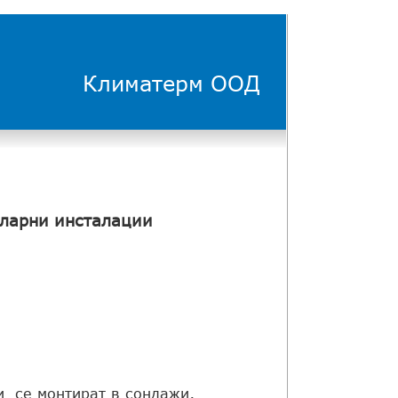
Климатерм ООД
оларни инсталации
и се монтират в сондажи,