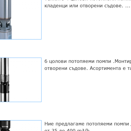
кладенци или отворени съдове. ...
6 цолови потопяеми помпи .Монти
отворени съдове. Асортимента е та
Ние предлагаме потопяеми помпи 
от 35 до 400 m³/h ...